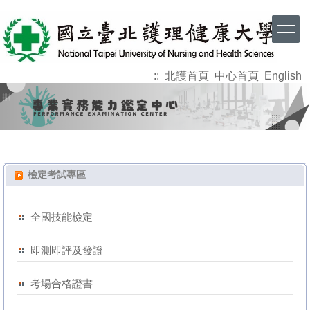
跳
到
主
要
內
::
北護首頁
中心首頁
English
容
區
檢定考試專區
全國技能檢定
即測即評及發證
考場合格證書